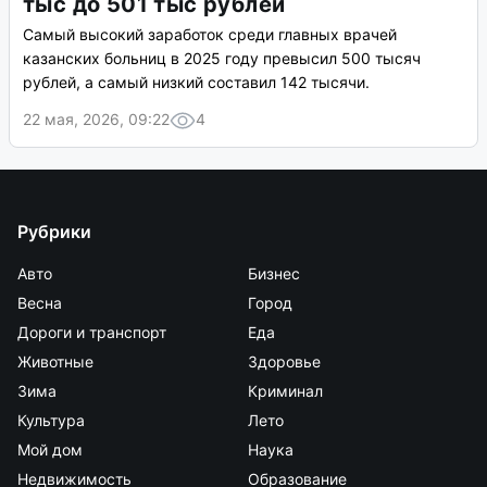
тыс до 501 тыс рублей
Самый высокий заработок среди главных врачей
казанских больниц в 2025 году превысил 500 тысяч
рублей, а самый низкий составил 142 тысячи.
22 мая, 2026, 09:22
4
Рубрики
Авто
Бизнес
Весна
Город
Дороги и транспорт
Еда
Животные
Здоровье
Зима
Криминал
Культура
Лето
Мой дом
Наука
Недвижимость
Образование