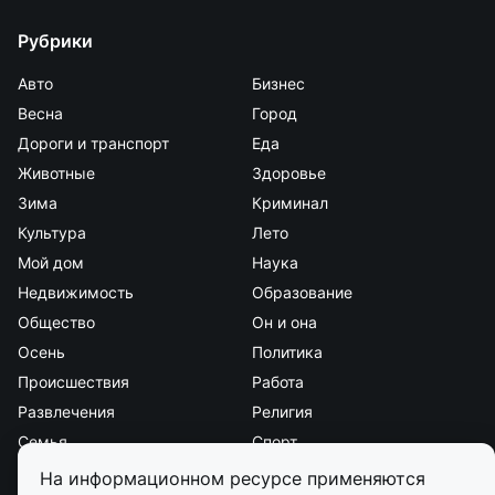
Рубрики
Авто
Бизнес
Весна
Город
Дороги и транспорт
Еда
Животные
Здоровье
Зима
Криминал
Культура
Лето
Мой дом
Наука
Недвижимость
Образование
Общество
Он и она
Осень
Политика
Происшествия
Работа
Развлечения
Религия
Семья
Спорт
Стиль и красота
Страна и мир
На информационном ресурсе применяются