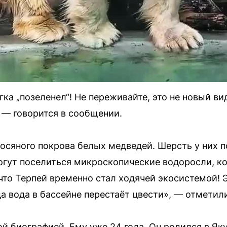
ка „позеленел“! Не переживайте, это не новый вид
 — говорится в сообщении.
осяного покрова белых медведей. Шерсть у них п
огут поселиться микроскопические водоросли, к
 что Терпей временно стал ходячей экосистемой! 
да вода в бассейне перестаёт цвести», — отметил
й биографией. Ему уже 24 года. Он родился в Яку