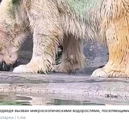
медведя вызван микроскопическими водорослями, поселяющими
парка / t.me