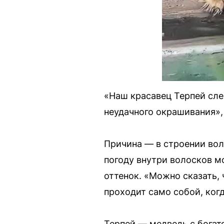
«Наш красавец Терпей слег
неудачного окрашивания»,
Причина — в строении вол
погоду внутри волосков м
оттенок. «Можно сказать,
проходит само собой, ког
Терпей — медведь с богато