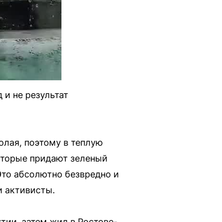
 и не результат
олая, поэтому в теплую
оторые придают зеленый
Это абсолютно безвредно и
и активисты.
тии, затем жил в Ростове-