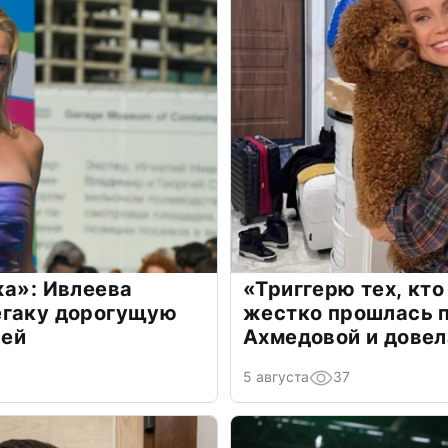
жа»: Ивлеева
«Триггерю тех, кто
егаку дорогущую
жестко прошлась п
лей
Ахмедовой и довел
5 августа
37