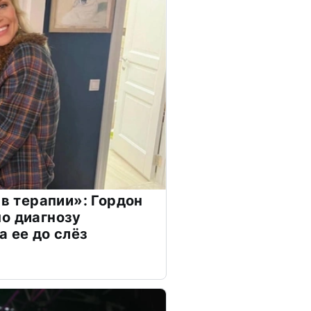
 в терапии»: Гордон
о диагнозу
а ее до слёз