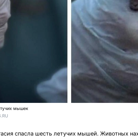
етучих мышек
6.RU
тасия спасла шесть летучих мышей. Животных нах