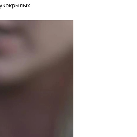
рукокрылых.