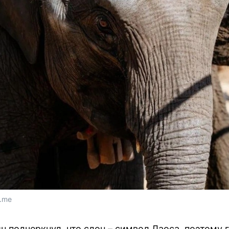
t.me
 подчеркнул, что слон – символ Лаоса, поэтому г