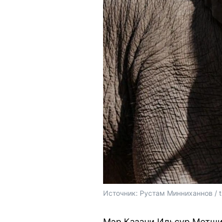
Источник: 
Рустам Минниханнов / 
Мэр Казани Ильсур Метшин