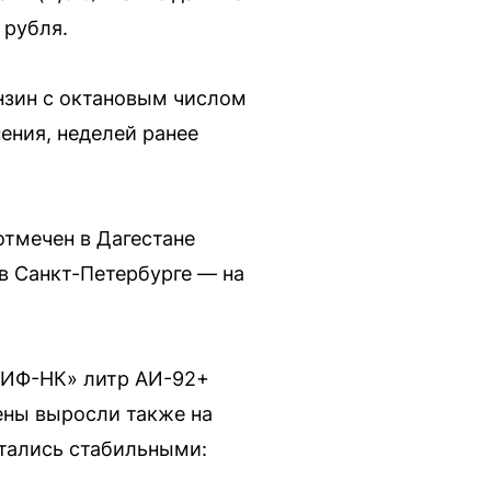
 рубля.
ензин с октановым числом
нения, неделей ранее
отмечен в Дагестане
 в Санкт-Петербурге — на
ТАИФ-НК» литр АИ-92+
Цены выросли также на
стались стабильными: