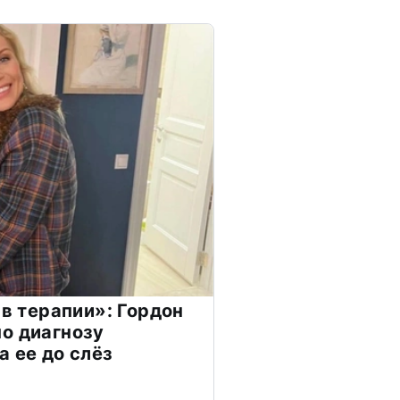
 в терапии»: Гордон
о диагнозу
а ее до слёз