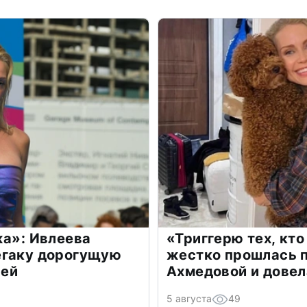
жа»: Ивлеева
«Триггерю тех, кто
егаку дорогущую
жестко прошлась п
лей
Ахмедовой и довел
5 августа
49