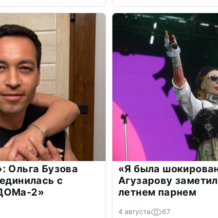
: Ольга Бузова
«Я была шокирова
оединилась с
Агузарову заметил
«ДОМа-2»
летнем парнем
4 августа
67