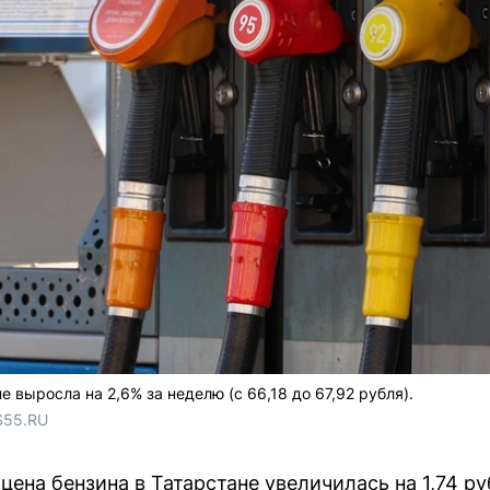
 выросла на 2,6% за неделю (с 66,18 до 67,92 рубля).
S55.RU
 цена бензина в Татарстане увеличилась на 1,74 ру