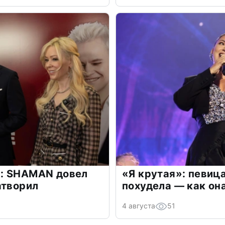
: SHAMAN довел
«Я крутая»: певиц
атворил
похудела — как он
4 августа
51