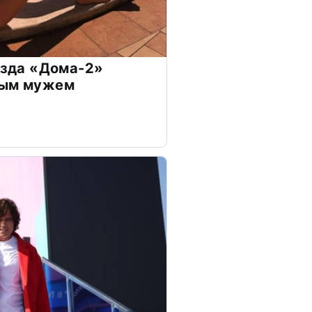
везда «Дома-2»
дым мужем