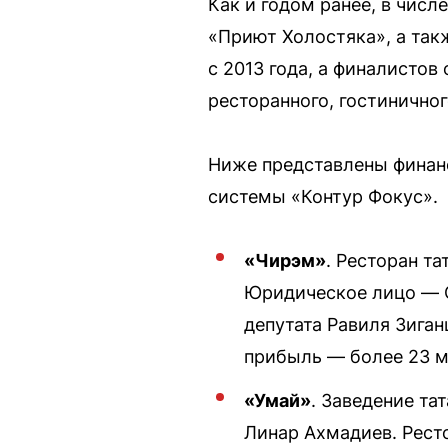
Как и годом ранее, в числ
«Приют Холостяка», а так
с 2013 года, а финалисто
ресторанного, гостиничног
Ниже представлены финанс
системы «Контур Фокус».
«Чирэм»
. Ресторан т
Юридическое лицо — О
депутата Равиля Зиган
прибыль — более 23 м
«Умай»
. Заведение та
Линар Ахмадиев. Ресто