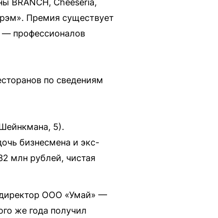
аны BRANCH, Cheeseria,
ирэм». Премия существует
ов — профессионалов
есторанов по сведениям
Шейнкмана, 5).
очь бизнесмена и экс-
32 млн рублей, чистая
и директор ООО «Умай» —
ого же года получил