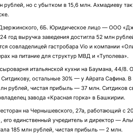
н рублей, но с убытком в 15,6 млн. Ахмадиеву т
ске.
а Дзержинского, 6Б. Юридическое лицо — ООО «Д
24 год выручка заведения достигла 52 млн рубле
тся совладелицей гастробара Vio и компании «Ол
рах на питание для структур МВД и «Туполева».
и сыроварня итальянской кухни на Баумана, 44/8.
Ситдикову, остальные 30% — у Айрата Сафина. В
лн рублей, чистая прибыль — 37 млн. Ситдиков с
овладелец завода «Красная горка» в Башкирии.
Ресторан на Чернышевского, 27а, работающий с 2
 его единственный учредитель и директор — Аль
ала 185 млн рублей, чистая прибыль — 2 млн.