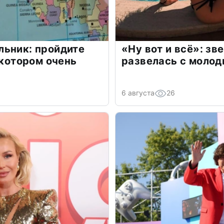
льник: пройдите
«Ну вот и всё»: з
 котором очень
развелась с моло
6 августа
26