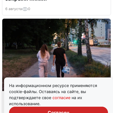
6 августа
0
На информационном ресурсе применяются
cookie-файлы. Оставаясь на сайте, вы
Опубликована карта отключений
подтверждаете свое
согласие
на их
воды в Воронеже
использование.
6 августа
0
Согласен