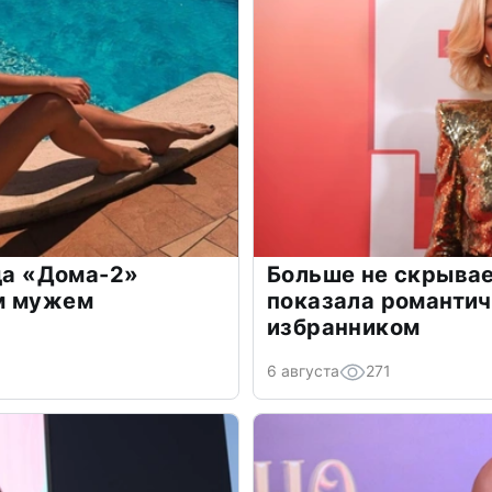
зда «Дома-2»
Больше не скрывае
м мужем
показала романти
избранником
6 августа
271