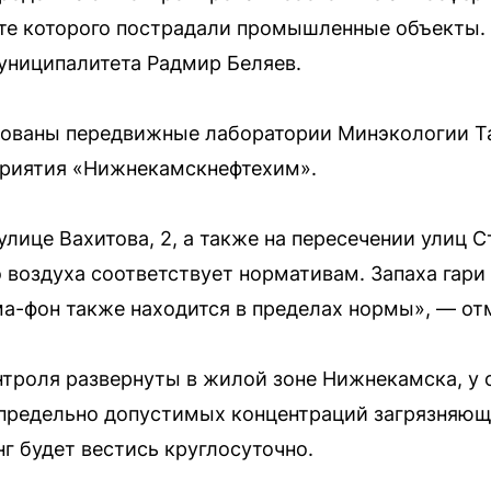
ате которого пострадали промышленные объекты.
униципалитета Радмир Беляев.
вованы передвижные лаборатории Минэкологии Та
приятия «Нижнекамскнефтехим».
лице Вахитова, 2, а также на пересечении улиц 
о воздуха соответствует нормативам. Запаха гари
ма-фон также находится в пределах нормы», — от
троля развернуты в жилой зоне Нижнекамска, у 
предельно допустимых концентраций загрязняющ
г будет вестись круглосуточно.