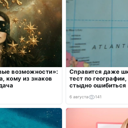
овые возможности»:
Справится даже шк
а, кому из знаков
тест по географии,
дача
стыдно ошибиться
6 августа
141