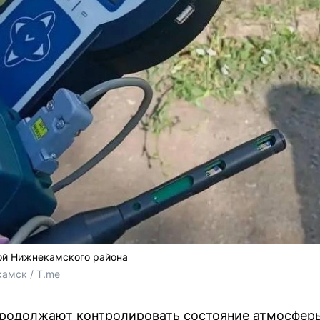
вой Нижнекамского района
амск / T.me
родолжают контролировать состояние атмосферы