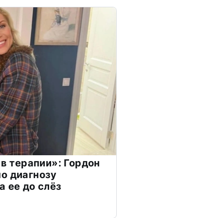
 в терапии»: Гордон
о диагнозу
а ее до слёз