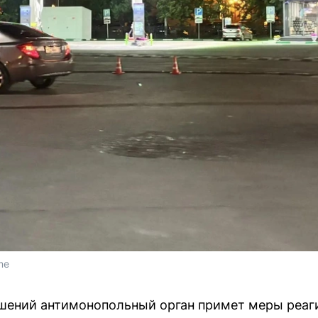
me
шений антимонопольный орган примет меры реаги