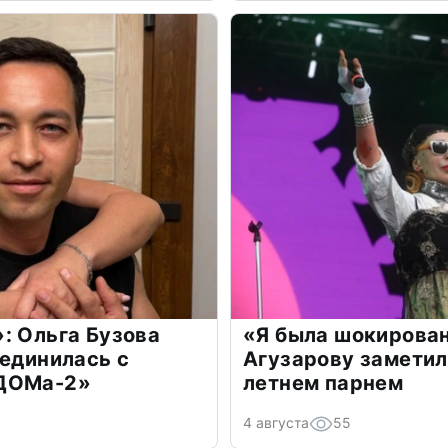
: Ольга Бузова
«Я была шокирова
оединилась с
Агузарову заметил
«ДОМа-2»
летнем парнем
4 августа
55