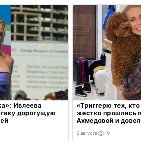
жа»: Ивлеева
«Триггерю тех, кто
егаку дорогущую
жестко прошлась п
лей
Ахмедовой и довел
5 августа
19