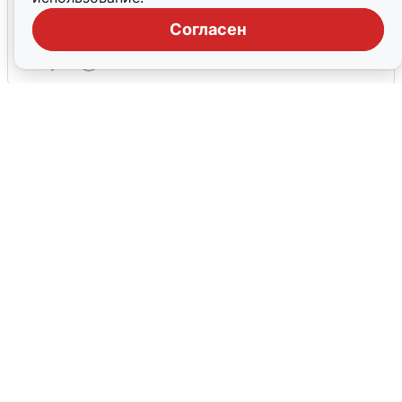
Взрывы в Воронеже после сигнала
тревоги
Согласен
5 августа
0
Жители и туристы Сочи рассказали
об атаке БПЛА 5 августа