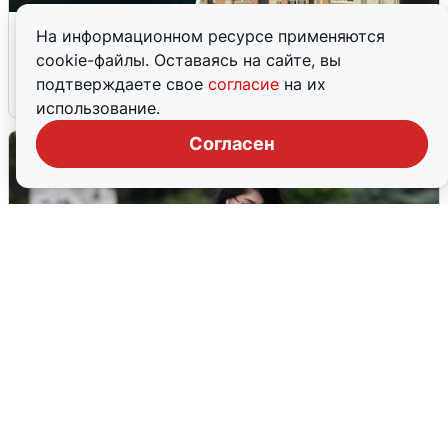
Ночная атака БПЛА на Ярославль:
На информационном ресурсе применяются
попадания и последствия
cookie-файлы. Оставаясь на сайте, вы
подтверждаете свое
согласие
на их
6 августа
0
использование.
Согласен
Волгоградцы остались без