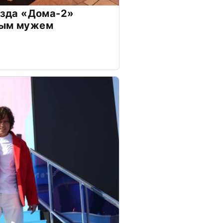
везда «Дома-2»
дым мужем