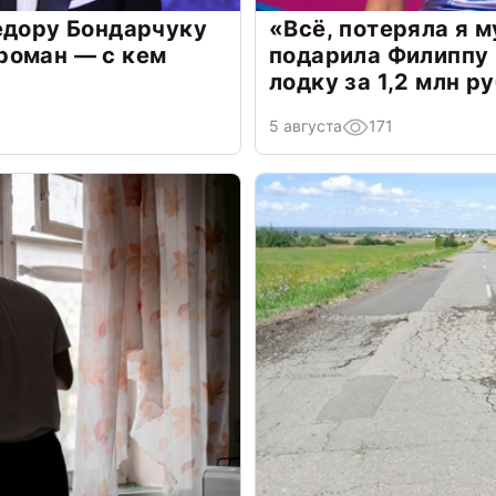
едору Бондарчуку
«Всё, потеряла я 
роман — с кем
подарила Филиппу
лодку за 1,2 млн р
5 августа
171