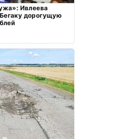
мужа»: Ивлеева
 Бегаку дорогущую
ублей