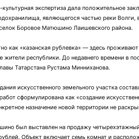
-культурная экспертиза дала положительное зак
дохранилища, являющегося частью реки Волги, 
селок Боровое Матюшино Лаишевского района.
но как «казанская рублевка» — здесь проживаю
е жители республики. До недавнего времени в п
лавы Татарстана Рустама Минниханова.
ания искусственного земельного участка составл
 работ сформулирована как «создание искусствен
онкретное назначение новой территории не раскры
тюшино был выставлен на продажу четырехэтажный
 рублей. Объект включает семь комнат и располо