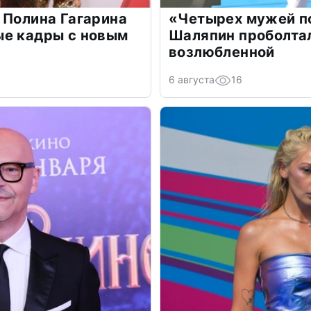
 Полина Гагарина
«Четырех мужей п
ые кадры с новым
Шаляпин проболтал
возлюбленной
6 августа
16