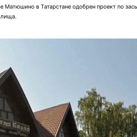
е Матюшино в Татарстане одобрен проект по зас
илища.