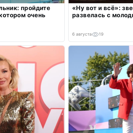
льник: пройдите
«Ну вот и всё»: з
 котором очень
развелась с моло
6 августа
19