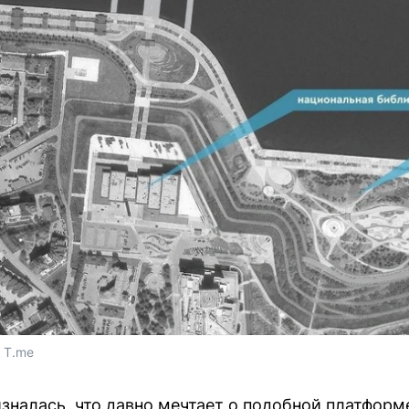
 T.me
зналась, что давно мечтает о подобной платформ