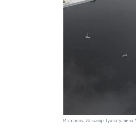
Источник: 
Ильсияр Тухватуллина /