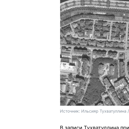
Источник: 
Ильсияр Тухватуллина /
В записи Тухватуллина при