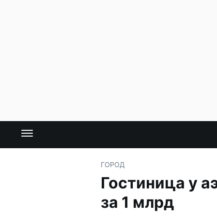
ГОРОД
Гостиница у а
за 1 млрд