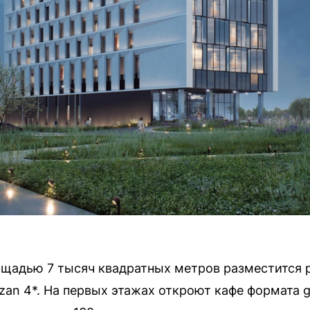
ощадью 7 тысяч квадратных метров разместится
azan 4*. На первых этажах откроют кафе формата 