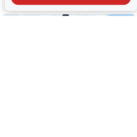
5 августа
0
У соседей пожар и сбои: что было при
режиме БПЛА в Прикамье
5 августа
0