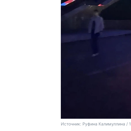
Источник: 
Руфина Калимуллина / 