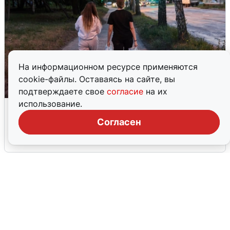
На информационном ресурсе применяются
cookie-файлы. Оставаясь на сайте, вы
подтверждаете свое
согласие
на их
использование.
Опубликована карта отключений
воды в Воронеже
Согласен
6 августа
0