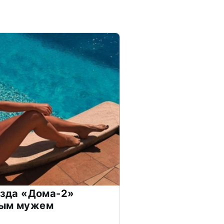
везда «Дома-2»
дым мужем