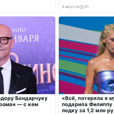
6 августа
41
едору Бондарчуку
«Всё, потеряла я 
роман — с кем
подарила Филиппу
лодку за 1,2 млн р