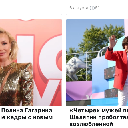
6 августа
51
 Полина Гагарина
«Четырех мужей п
ые кадры с новым
Шаляпин проболтал
возлюбленной