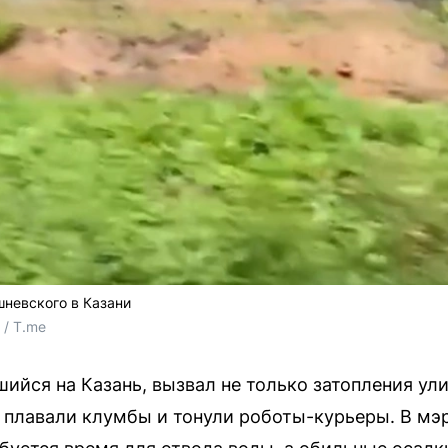
шневского в Казани
 / T.me
ся на Казань, вызвал не только затопления улиц,
 плавали клумбы и тонули роботы-курьеры. В мэр