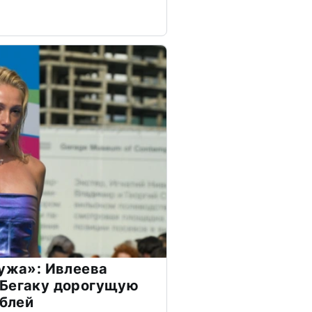
мужа»: Ивлеева
 Бегаку дорогущую
ублей