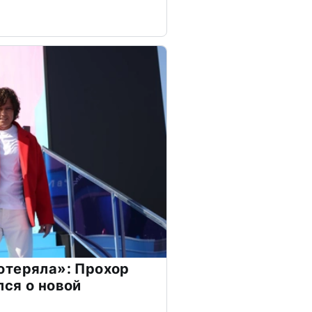
отеряла»: Прохор
ся о новой