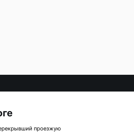
оге
 перекрывший проезжую