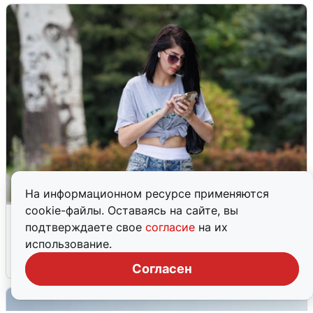
На информационном ресурсе применяются
cookie-файлы. Оставаясь на сайте, вы
Волгоградцы остались без
подтверждаете свое
согласие
на их
мобильного интернета
использование.
6 августа
0
Согласен