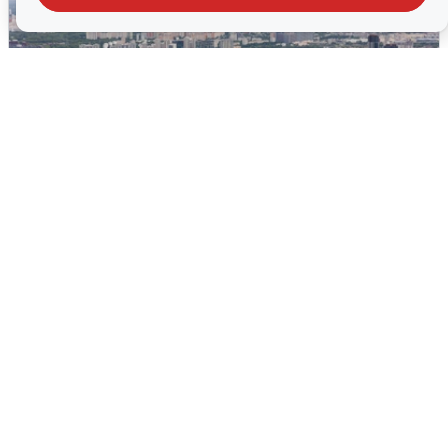
Москвичи услышали грохот, похожий
на взрыв
7 августа
0