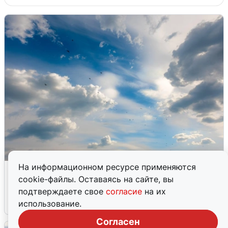
На информационном ресурсе применяются
МЧС ответило на сообщения о
cookie-файлы. Оставаясь на сайте, вы
грохоте в Москве
подтверждаете свое
согласие
на их
7 августа
0
использование.
Согласен