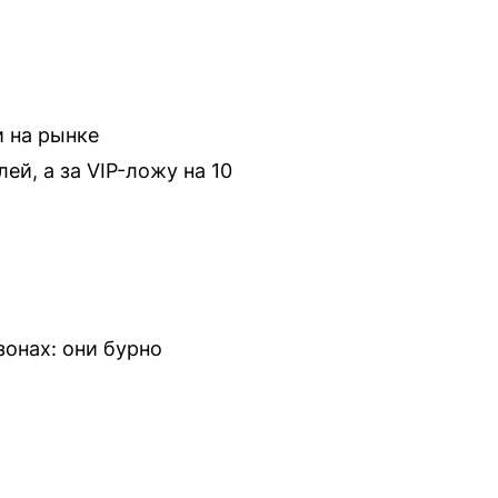
и на рынке
й, а за VIP-ложу на 10
онах: они бурно