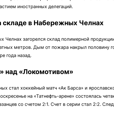
астием иностранных делегаций.
а складе в Набережных Челнах
х Челнах загорелся склад полимерной продукци
атных метров. Дым от пожара накрыл половину г
ре года назад.
а» над «Локомотивом»
ых стал хоккейный матч «Ак Барса» и ярославск
воскресенье на «Татнефть-арене» состоялась четв
анцев со счетом 2:1. Счет в серии стал 2:2. Сл