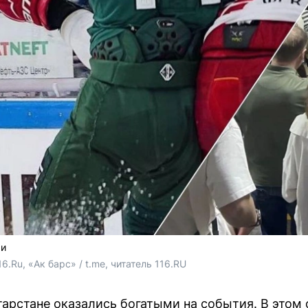
ми
.Ru, «Ак барс» / t.me, читатель 116.RU
атарстане оказались богатыми на события. В это