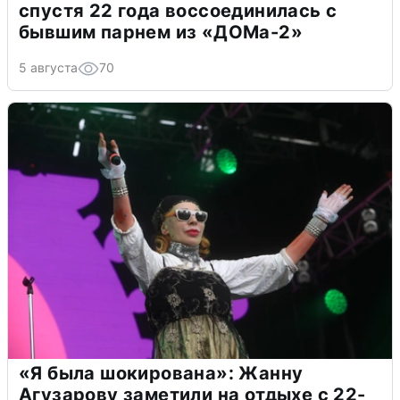
спустя 22 года воссоединилась с
бывшим парнем из «ДОМа-2»
5 августа
70
«Я была шокирована»: Жанну
Агузарову заметили на отдыхе с 22-