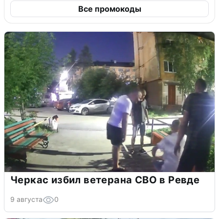
Все промокоды
Черкас избил ветерана СВО в Ревде
9 августа
0