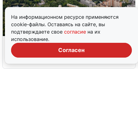
На информационном ресурсе применяются
cookie-файлы. Оставаясь на сайте, вы
подтверждаете свое
согласие
на их
использование.
Москвичи услышали грохот, похожий
на взрыв
Согласен
7 августа
0