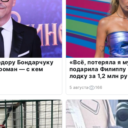
едору Бондарчуку
«Всё, потеряла я 
роман — с кем
подарила Филиппу
лодку за 1,2 млн р
5 августа
166