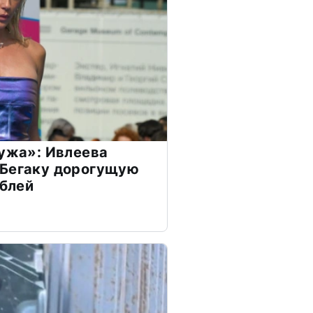
мужа»: Ивлеева
 Бегаку дорогущую
ублей