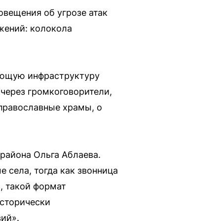
овещения об угрозе атак
жений: колокола
вующую инфраструктуру
 через громкоговорители,
 православные храмы, о
района Ольга Аблаева.
е села, тогда как звонница
, такой формат
исторически
ий».