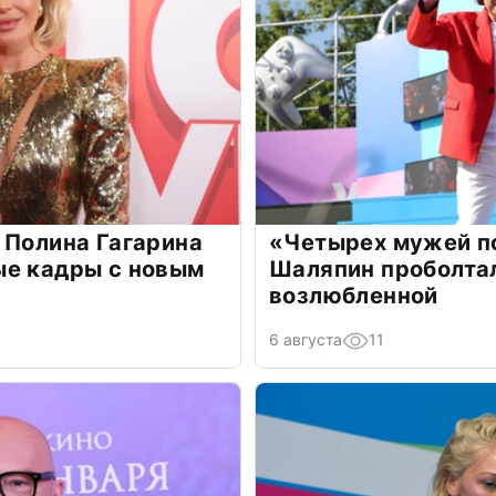
 Полина Гагарина
«Четырех мужей п
ые кадры с новым
Шаляпин проболтал
возлюбленной
6 августа
11