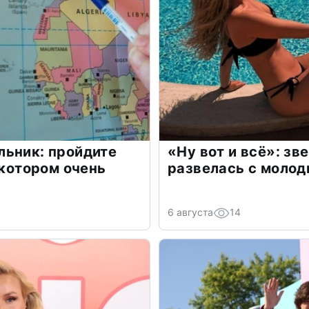
льник: пройдите
«Ну вот и всё»: з
 котором очень
развелась с моло
6 августа
14