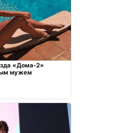
везда «Дома-2»
дым мужем