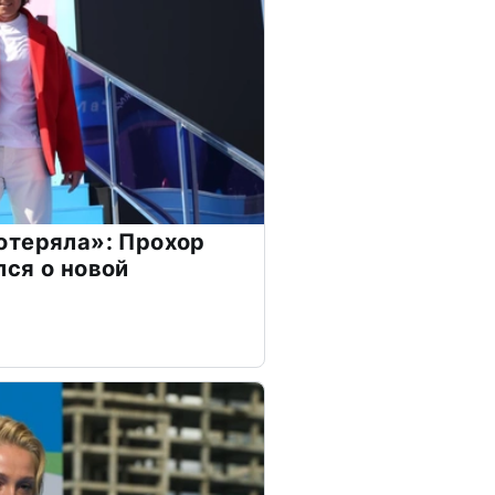
отеряла»: Прохор
ся о новой