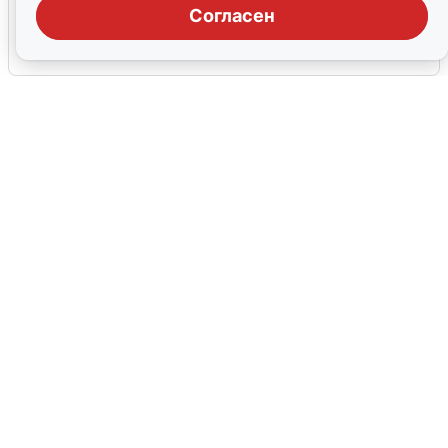
воды в Воронеже
Согласен
6 августа
0
В Сочи сняли угрозу атаки БПЛА,
аэропорт закрыт