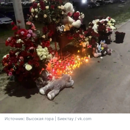
Источник: 
Высокая гора | Биектау / vk.com