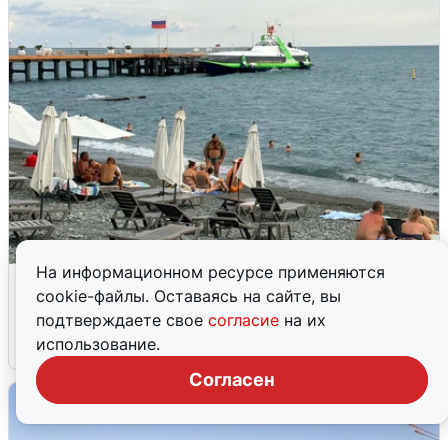
На информационном ресурсе применяются
Жители и туристы Сочи рассказали
cookie-файлы. Оставаясь на сайте, вы
об атаке БПЛА 5 августа
подтверждаете свое
согласие
на их
использование.
5 августа
0
Согласен