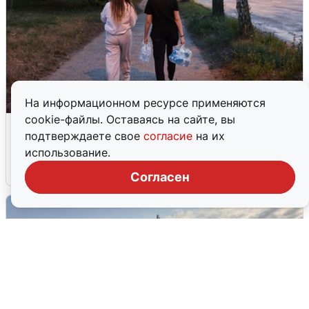
На информационном ресурсе применяются
cookie-файлы. Оставаясь на сайте, вы
Опубликована карта отключений
подтверждаете свое
согласие
на их
воды в Воронеже
использование.
6 августа
0
Согласен