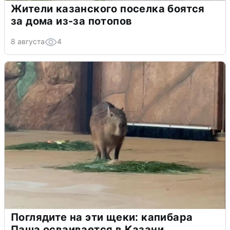
Жители казанского поселка боятся
за дома из-за потопов
8 августа
4
Поглядите на эти щеки: капибара
Паша осваивается в Казани