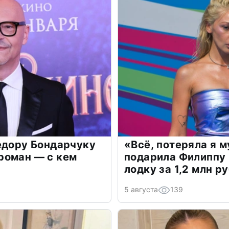
едору Бондарчуку
«Всё, потеряла я 
роман — с кем
подарила Филиппу
лодку за 1,2 млн р
5 августа
139