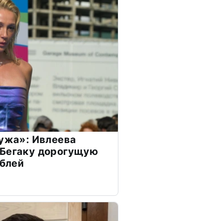
мужа»: Ивлеева
 Бегаку дорогущую
ублей