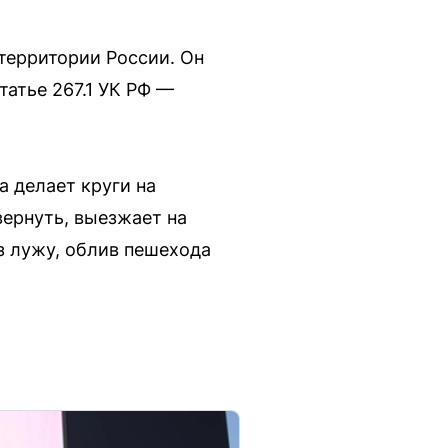
территории России. Он
татье 267.1 УК РФ —
а делает круги на
вернуть, выезжает на
з лужу, облив пешехода