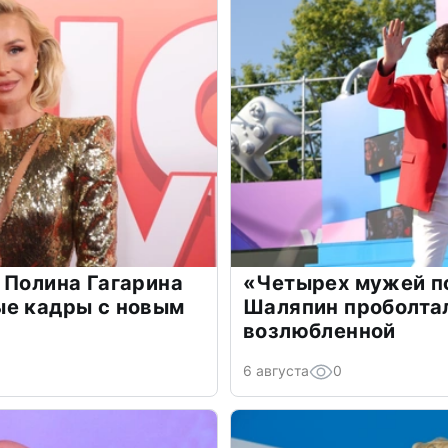
 Полина Гагарина
«Четырех мужей п
ые кадры с новым
Шаляпин проболтал
возлюбленной
6 августа
0