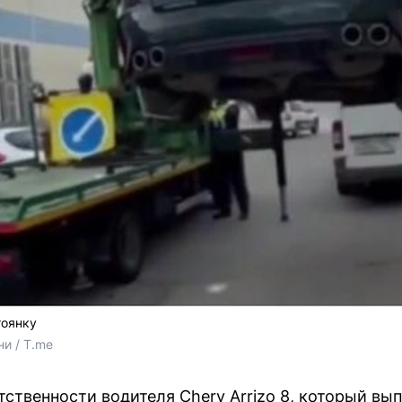
тоянку
и / T.me
етственности водителя Chery Arrizo 8, который в