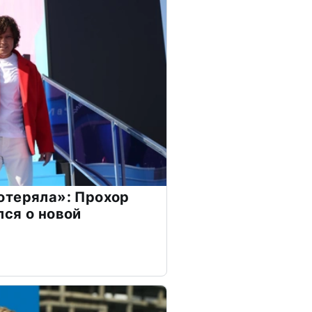
отеряла»: Прохор
ся о новой