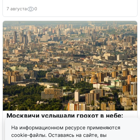
7 августа
0
Москвичи услышали грохот в небе:
подробности
На информационном ресурсе применяются
cookie-файлы. Оставаясь на сайте, вы
7 августа
0