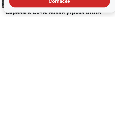
Согласен
Сирены в Сочи: новая угроза БПЛА
6 августа
0
В Воронеже прогремели взрывы