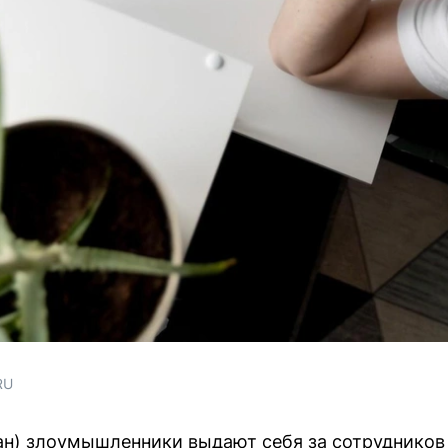
RU
тан) злоумышленники выдают себя за сотруднико