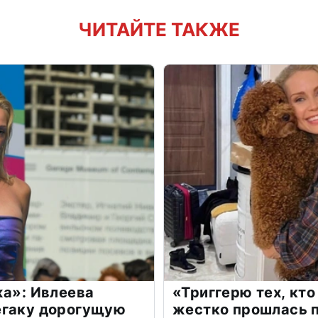
ЧИТАЙТЕ ТАКЖЕ
жа»: Ивлеева
«Триггерю тех, кто
егаку дорогущую
жестко прошлась п