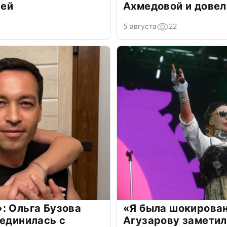
лей
Ахмедовой и довел
5 августа
22
: Ольга Бузова
«Я была шокирова
оединилась с
Агузарову заметил