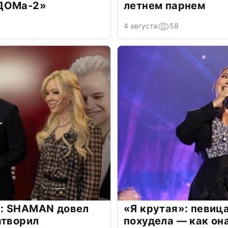
«ДОМа-2»
летнем парнем
4 августа
58
: SHAMAN довел
«Я крутая»: певиц
атворил
похудела — как он