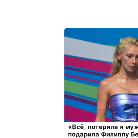
«Всё, потеряла я му
подарила Филиппу Б