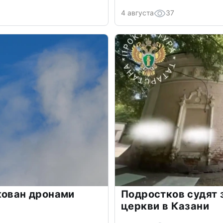
4 августа
37
кован дронами
Подростков судят 
церкви в Казани