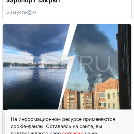
аэропорт закрыт
6 августа
0
Ночная атака БПЛА на Ярославль:
На информационном ресурсе применяются
попадания и последствия
cookie-файлы. Оставаясь на сайте, вы
подтверждаете свое
согласие
на их
6 августа
0