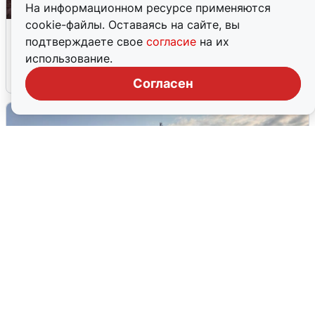
На информационном ресурсе применяются
cookie-файлы. Оставаясь на сайте, вы
Опубликована карта отключений
подтверждаете свое
согласие
на их
воды в Воронеже
использование.
6 августа
0
Согласен