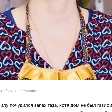
гребижская / Youtube
илу почудился запах газа, хотя дом не был газиф