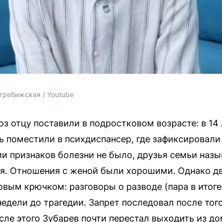
гребижская / Youtube
з отцу поставили в подростковом возрасте: в 14
нь поместили в психдиспансер, где зафиксировали
ии признаков болезни не было, друзья семьи назы
я. Отношения с женой были хорошими. Однако дв
вым крючком: разговоры о разводе (пара в итоге
недели до трагедии. Запрет последовал после тог
ле этого Зубарев почти перестал выходить из до