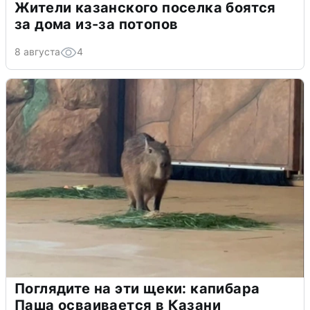
Жители казанского поселка боятся
за дома из-за потопов
8 августа
4
Поглядите на эти щеки: капибара
Паша осваивается в Казани