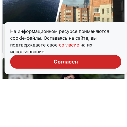
Ночная атака БПЛА на Ярославль:
На информационном ресурсе применяются
попадания и последствия
cookie-файлы. Оставаясь на сайте, вы
подтверждаете свое
согласие
на их
6 августа
0
использование.
Согласен