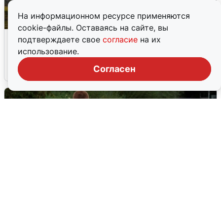
На информационном ресурсе применяются
cookie-файлы. Оставаясь на сайте, вы
Над ХМАО впервые сбили
подтверждаете свое
согласие
на их
беспилотники
использование.
Согласен
3 августа
0