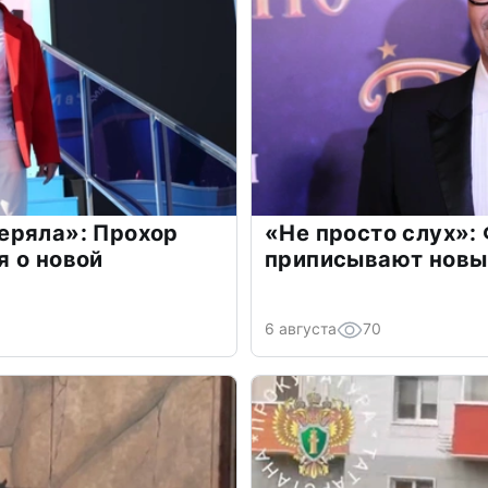
еряла»: Прохор
«Не просто слух»:
 о новой
приписывают новы
6 августа
70