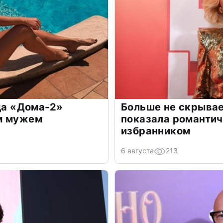
зда «Дома-2»
Больше не скрывае
м мужем
показала романти
избранником
6 августа
213