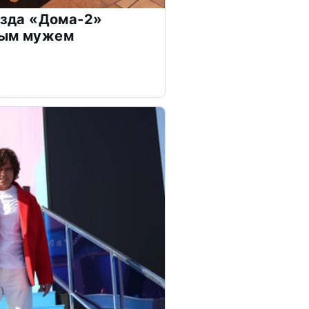
везда «Дома-2»
дым мужем