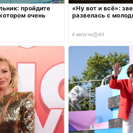
льник: пройдите
«Ну вот и всё»: з
 котором очень
развелась с моло
6 августа
63