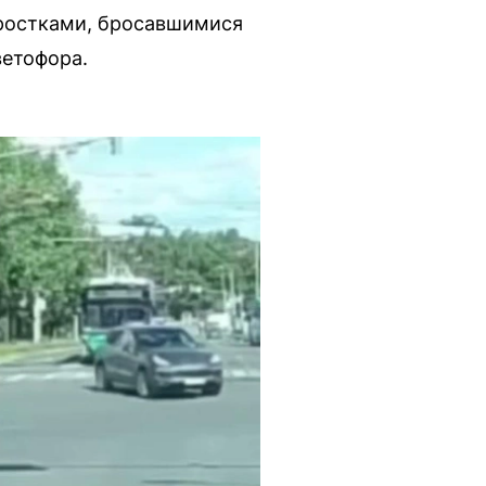
одростками, бросавшимися
ветофора.