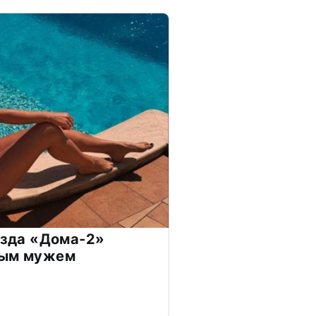
везда «Дома-2»
дым мужем