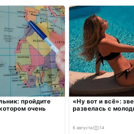
льник: пройдите
«Ну вот и всё»: з
 котором очень
развелась с моло
6 августа
14