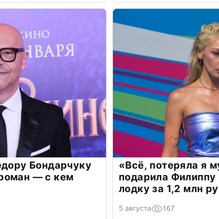
едору Бондарчуку
«Всё, потеряла я 
роман — с кем
подарила Филиппу
лодку за 1,2 млн р
5 августа
167