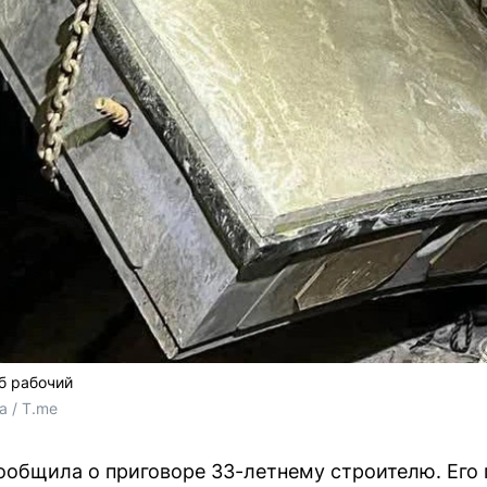
иб рабочий
а / T.me
ообщила о приговоре 33-летнему строителю. Его