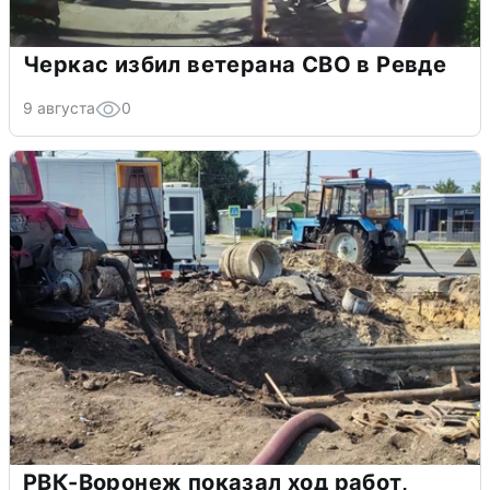
Черкас избил ветерана СВО в Ревде
9 августа
0
РВК-Воронеж показал ход работ,