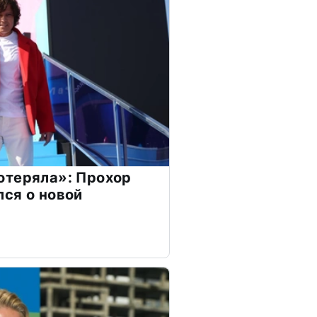
отеряла»: Прохор
ся о новой