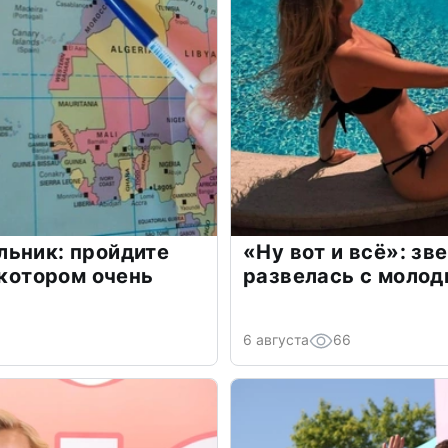
льник: пройдите
«Ну вот и всё»: з
 котором очень
развелась с моло
6 августа
66