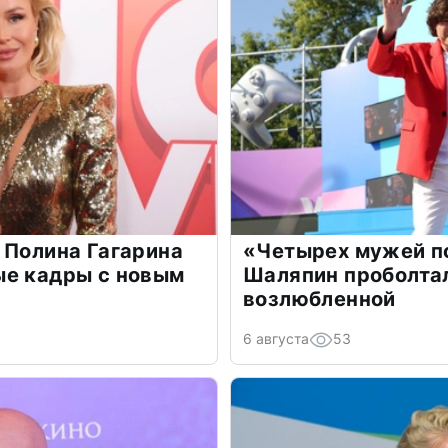
 Полина Гагарина
«Четырех мужей п
ые кадры с новым
Шаляпин проболтал
возлюбленной
6 августа
53