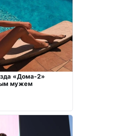
везда «Дома-2»
дым мужем