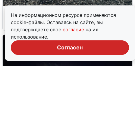
Сирены в Сочи: новая угроза БПЛА
На информационном ресурсе применяются
cookie-файлы. Оставаясь на сайте, вы
6 августа
0
подтверждаете свое
согласие
на их
использование.
Согласен
Взрывы в Воронеже после сигнала
тревоги