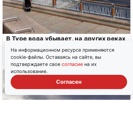
В Туре вода убывает, на других реках
области прибывает
На информационном ресурсе применяются
cookie-файлы. Оставаясь на сайте, вы
4 августа
0
подтверждаете свое
согласие
на их
использование.
Согласен