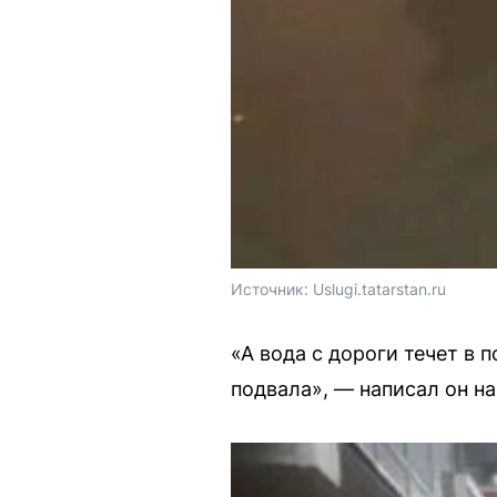
Источник: 
Uslugi.tatarstan.ru
«А вода с дороги течет в
подвала», — написал он н