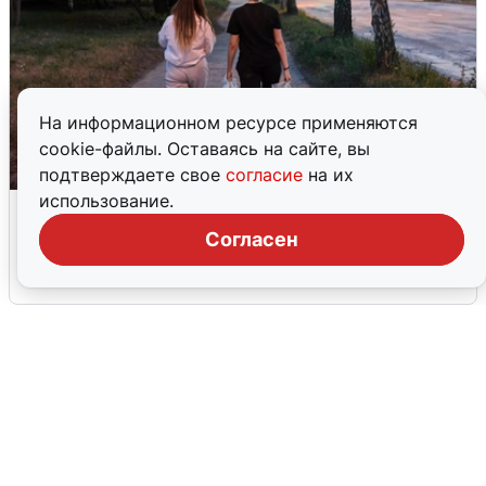
На информационном ресурсе применяются
cookie-файлы. Оставаясь на сайте, вы
подтверждаете свое
согласие
на их
использование.
Опубликована карта отключений
воды в Воронеже
Согласен
6 августа
0