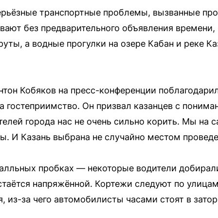
ерьёзные транспортные проблемы, вызванные пр
вают без предварительного объявления времени,
ты, а водные прогулки на озере Кабан и реке К
нтон Кобяков на пресс-конференции поблагодарил
а гостеприимство. Он призвал казанцев с понима
елей города нас не очень сильно корить. Мы на 
ы. И Казань выбрана не случайно местом проведе
-балльных пробках — некоторые водители добира
остаётся напряжённой. Кортежи следуют по улицам
 из-за чего автомобилисты часами стоят в затора