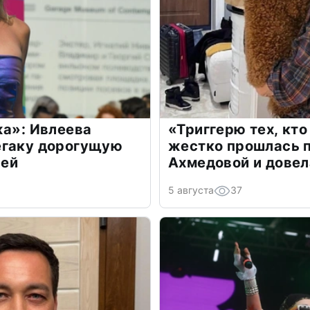
жа»: Ивлеева
«Триггерю тех, кто
егаку дорогущую
жестко прошлась п
лей
Ахмедовой и довел
5 августа
37