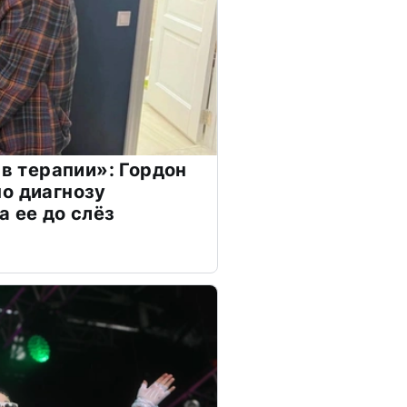
 в терапии»: Гордон
о диагнозу
а ее до слёз