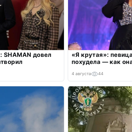
: SHAMAN довел
«Я крутая»: певиц
атворил
похудела — как он
4 августа
44