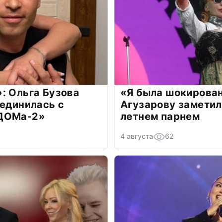
: Ольга Бузова
«Я была шокирова
оединилась с
Агузарову заметил
«ДОМа-2»
летнем парнем
4 августа
62