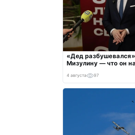
«Дед разбушевался»
Мизулину — что он н
4 августа
97