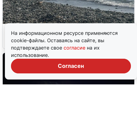
Сирены в Сочи: новая угроза БПЛА
На информационном ресурсе применяются
cookie-файлы. Оставаясь на сайте, вы
6 августа
0
подтверждаете свое
согласие
на их
использование.
Согласен